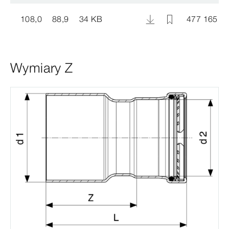
108,0
88,9
34 KB
477 165
Wymiary Z