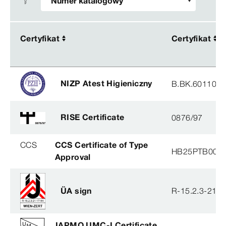
Certyfikat
Certyfikat
Certyfikat
Certyfikat
NIZP Atest Higieniczny
B.BK.60110.0
RISE Certificate
0876/97
CCS
CCS Certificate of Type
HB25PTB001
Approval
ÜA sign
R-15.2.3-21-
IAPMO UMC-I Certificate