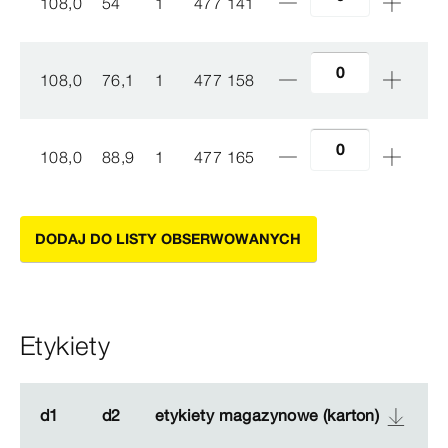
108,0
54
1
477 141
108,0
76,1
1
477 158
108,0
88,9
1
477 165
DODAJ DO LISTY OBSERWOWANYCH
Etykiety
d1
d1
d2
d2
etykiety magazynowe (karton)
etykiety magazynowe (karton)