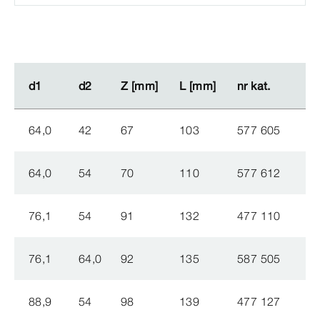
d1
d1
d2
d2
Z [mm]
Z [mm]
L [mm]
L [mm]
nr kat.
nr kat.
64,0
42
67
103
577 605
64,0
54
70
110
577 612
76,1
54
91
132
477 110
76,1
64,0
92
135
587 505
88,9
54
98
139
477 127