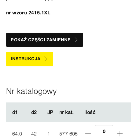
nr wzoru 2415.1XL
POKAŻ CZĘŚCI ZAMIENNE
INSTRUKCJA
Nr katalogowy
d1
d1
d2
d2
JP
JP
nr kat.
nr kat.
ilość
ilość
64,0
42
1
577 605