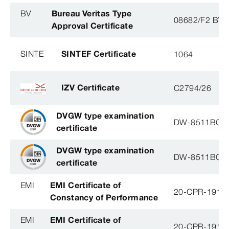
BV
Bureau Veritas Type
08682/F2 BV
Approval Certificate
SINTE
SINTEF Certificate
1064
IZV Certificate
C2794/26
DVGW type examination
DW-8511BQ0
certificate
DVGW type examination
DW-8511BQ0
certificate
EMI
EMI Certificate of
20-CPR-191-(
Constancy of Performance
EMI
EMI Certificate of
20-CPR-191-(