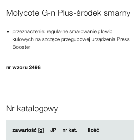
Molycote G-n Plus-środek smarny
przeznaczenie: regularne smarowanie głowic
kulowych na
szczęce
przegubowej urządzenia Press
Booster
nr wzoru 2498
Nr katalogowy
zawartość [g]
zawartość [g]
JP
JP
nr kat.
nr kat.
ilość
ilość