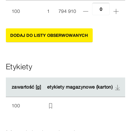
100
1
794 910
DODAJ DO LISTY OBSERWOWANYCH
Etykiety
zawartość [g]
zawartość [g]
etykiety magazynowe (karton)
etykiety magazynowe (karton)
100