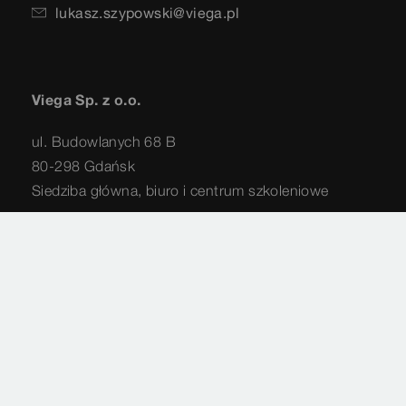
lukasz.szypowski@viega.pl
Viega Sp. z o.o.
ul. Budowlanych 68 B
80-298 Gdańsk
Siedziba główna, biuro i centrum szkoleniowe
58 66 24 999
info@viega.pl