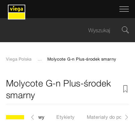
Viega Polska
...
Molycote G-n Plus-środek smarny
Molycote G-n Plus-środek
smarny
Nr katalogowy
Etykiety
Materiały do pobrani