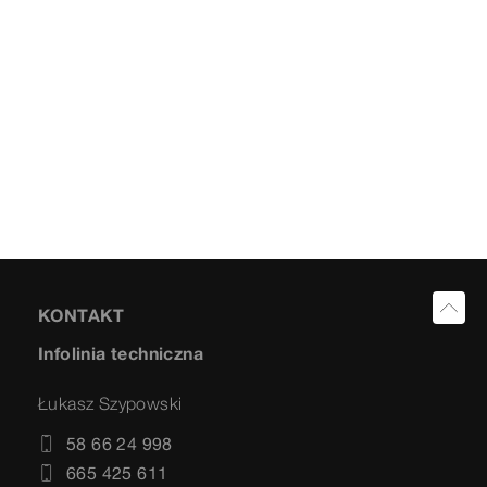
KONTAKT
Infolinia techniczna
Łukasz Szypowski
58 66 24 998
665 425 611