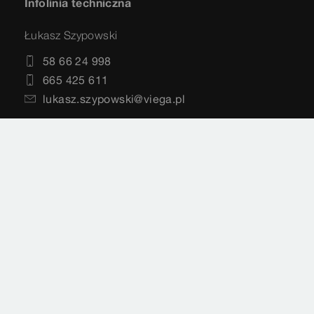
Infolinia techniczna
Łukasz Szypowski
58 66 24 998
665 425 611
lukasz.szypowski@viega.pl
Viega Sp. z o.o.
ul. Budowlanych 68 B
80-298 Gdańsk
Siedziba główna, biuro i centrum szkoleniowe
58 66 24 999
info@viega.pl