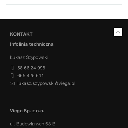
KONTAKT
Infolinia techniczna
Łukasz Szypowski
58 66 24 998
665 425 611
lukasz.szypowski@viega.pl
Viega Sp. z o.o.
ul. Budowlanych 68 B