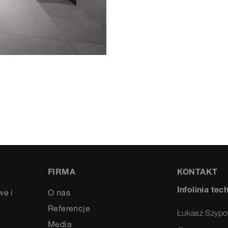
FIRMA
KONTAKT
Infolinia tec
we i
O nas
Referencje
Łukasz Szypo
Media