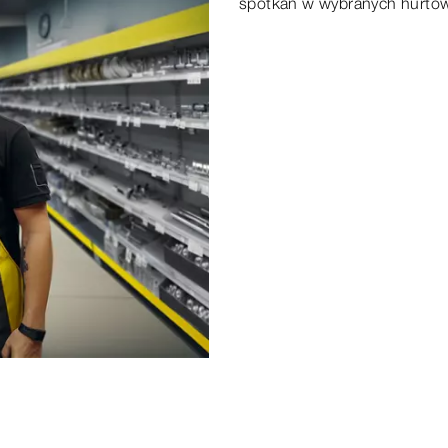
spotkań w wybranych hurtown