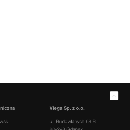
hniczna
Viega Sp. z o.o.
wski
ul. Budowlanych 68 B
80-298 Gdańsk