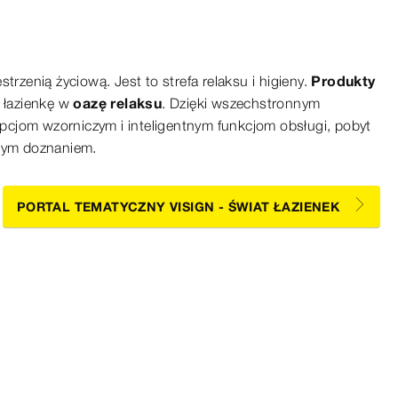
strzenią życiową. Jest to strefa relaksu i higieny.
Produkty
ą łazienkę w
oazę relaksu
. Dzięki wszechstronnym
cjom wzorniczym i inteligentnym funkcjom obsługi, pobyt
iwym doznaniem.
PORTAL TEMATYCZNY VISIGN - ŚWIAT ŁAZIENEK