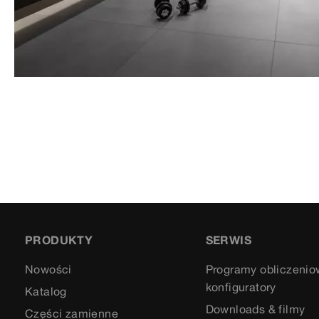
PRODUKTY
SERWIS
Nowości
Programy obliczenio
konfiguratory
Katalog
Downloads & filmy
Części zamienne