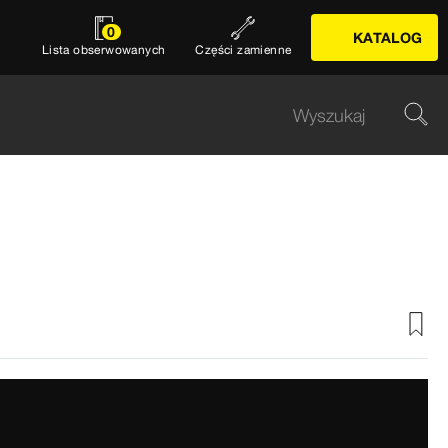
0
KATALOG
Lista obserwowanych
Części zamienne