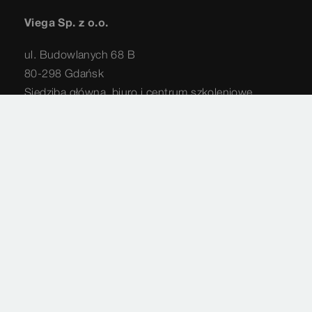
Viega Sp. z o.o.
ul. Budowlanych 68 B
80-298 Gdańsk
Siedziba główna, biuro i centrum szkoleniowe
58 66 24 999
info@viega.pl
Mapa strony
Nota prawna
Imprint