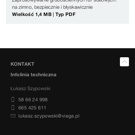
na zimno, bezpiecznie i błyskawicznie
Wielkość 1,4 MB | Typ PDF
KONTAKT
Infolinia techniczna
Łukasz Szypowski
58 66 24 998
665 425 611
lukasz.szypowski@viega.pl