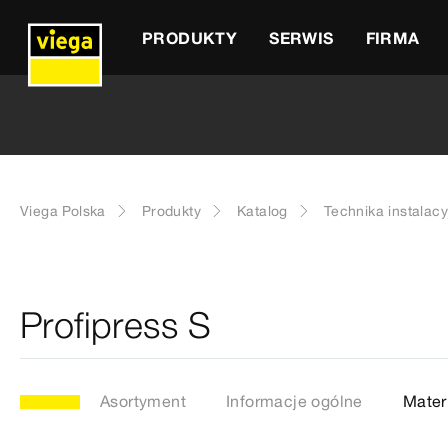
PRODUKTY
SERWIS
FIRMA
Viega Polska
Produkty
Katalog
Technika instalacy
Profipress S
Asortyment
Informacje ogólne
Mater