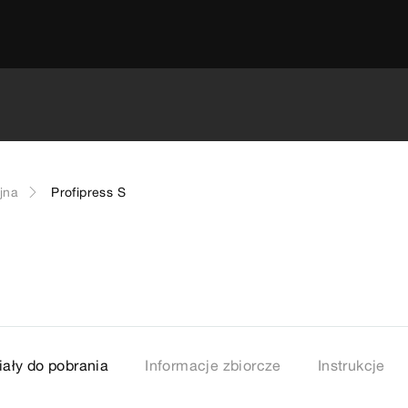
jna
Profipress S
iały do pobrania
Informacje zbiorcze
Instrukcje