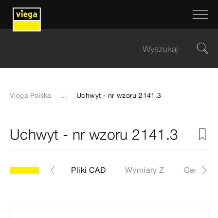
Viega Polska
...
Uchwyt - nr wzoru 2141.3
Uchwyt - nr wzoru 2141.3
y
Etykiety
Pliki CAD
Wymiary Z
Certyfika