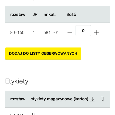
rozstaw
rozstaw
JP
JP
nr kat.
nr kat.
ilość
ilość
80–150
1
581 701
DODAJ DO LISTY OBSERWOWANYCH
Etykiety
rozstaw
rozstaw
etykiety magazynowe (karton)
etykiety magazynowe (karton)
Et
Et