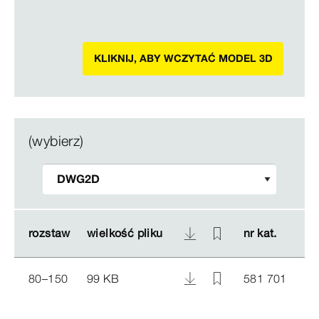
KLIKNIJ, ABY WCZYTAĆ MODEL 3D
(wybierz)
rozstaw
rozstaw
wielkość pliku
wielkość pliku
nr kat.
nr kat.
80–150
99 KB
581 701