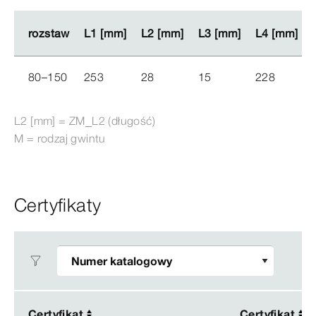
rozstaw
rozstaw
L1 [mm]
L1 [mm]
L2 [mm]
L2 [mm]
L3 [mm]
L3 [mm]
L4 [mm]
L4 [mm]
80–150
253
28
15
228
L2 [mm] = ZM_L2 (długość)
M = rodzaj gwintu
Certyfikaty
Certyfikat
Certyfikat
Certyfikat
Certyfikat