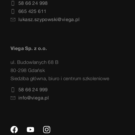
58 66 24 998
665 425 611
lukasz.szypowski@viega.pl
Viega Sp. z o.o.
ul. Budowlanych 68 B
80-298 Gdańsk
Siedziba główna, biuro i centrum szkoleniowe
58 66 24 999
info@viega.pl