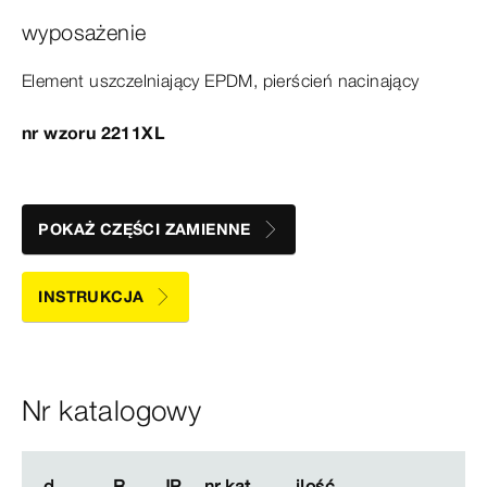
wyposażenie
Element
uszczelniający
EPDM, pierścień nacinający
nr wzoru 2211XL
POKAŻ CZĘŚCI ZAMIENNE
INSTRUKCJA
Nr katalogowy
d
d
R
R
JP
JP
nr kat.
nr kat.
ilość
ilość