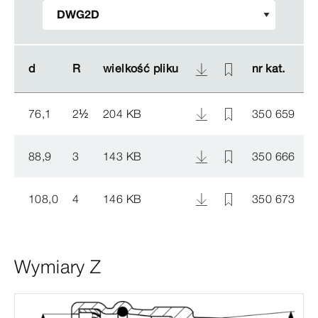
d
d
R
R
wielkość pliku
wielkość pliku
nr kat.
nr kat.
76,1
2
½
204 KB
350 659
88,9
3
143 KB
350 666
108,0
4
146 KB
350 673
Wymiary Z