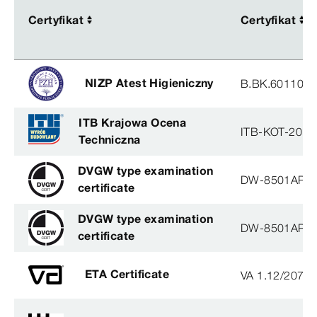
Certyfikat
Certyfikat
Certyfikat
Certyfikat
NIZP Atest Higieniczny
B.BK.60110.0
ITB Krajowa Ocena
ITB-KOT-2018
Techniczna
DVGW type examination
DW-8501AP3
certificate
DVGW type examination
DW-8501AP3
certificate
ETA Certificate
VA 1.12/2078