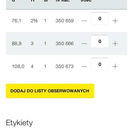
76,1
2
½
1
350 659
88,9
3
1
350 666
108,0
4
1
350 673
DODAJ DO LISTY OBSERWOWANYCH
Etykiety