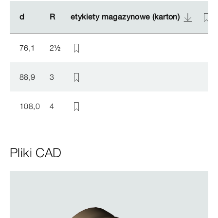
d
d
R
R
etykiety magazynowe (karton)
etykiety magazynowe (karton)
76,1
2
½
88,9
3
108,0
4
Pliki CAD