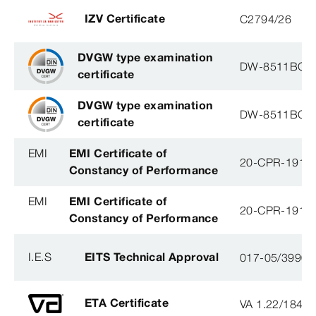
IZV Certificate
C2794/26
DVGW type examination
DW-8511BQ0
certificate
DVGW type examination
DW-8511BQ0
certificate
EMI
EMI Certificate of
20-CPR-191-(
Constancy of Performance
EMI
EMI Certificate of
20-CPR-191-(
Constancy of Performance
I.E.S
EITS Technical Approval
017-05/3990-
ETA Certificate
VA 1.22/1840