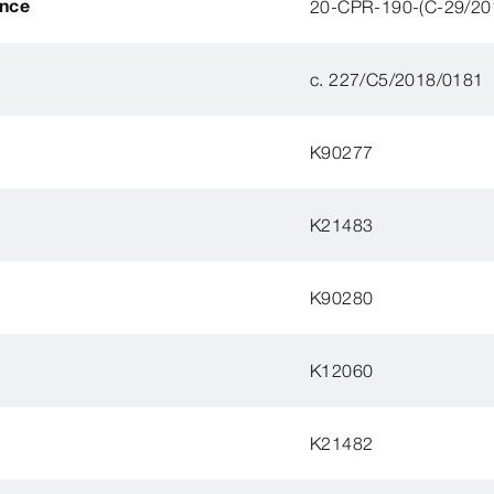
ance
20-CPR-190-(C-29/20
c. 227/C5/2018/0181
K90277
K21483
K90280
K12060
K21482