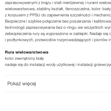
zaprasowywanymi z brązu i
stali
nierdzewnej i
rurami
wielow
wielowarstwowa, stabilny kształt, tlenoszczelna, kolor: bia
z
korpusem
z
PPSU
do
zapewnienia
szczelności i
mechanic
Bezpieczne i
szybkie
połączenie bez
poszerzania
i
kalibrowa
technologii zaprasowywania bez
o‑ringu
we
wszystkich
wym
zabezpieczenia rury są wyposażone w
zaślepki.
Nadaje się 
i
podtynkowych,
przewodów rozprowadzających i
pionów
i
Rura wielowarstwowa
kolor zewnętrzny biały
nadaje się do
instalacji
wody użytkowej i
instalacji
grzewczy
Pokaż więcej