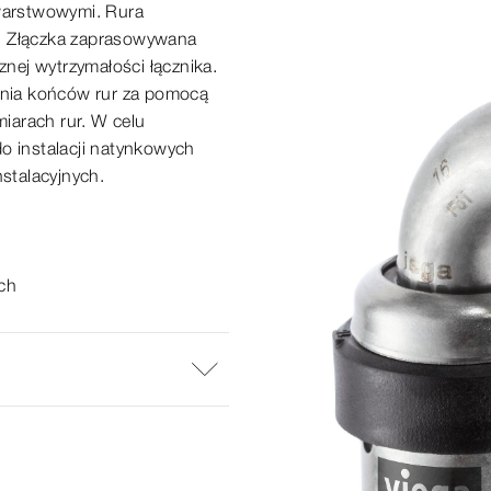
arstwowymi. Rura
ły. Złączka zaprasowywana
znej
wytrzymałości łącznika.
nia
końców rur
za
pomocą
iarach rur. W
celu
do
instalacji
natynkowych
nstalacyjnych.
ch