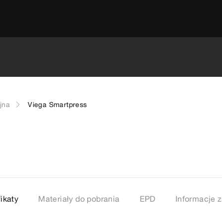
jna
Viega Smartpress
ikaty
Materiały do pobrania
EPD
Informacje 