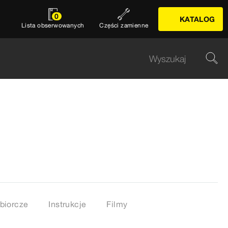
0
KATALOG
Lista obserwowanych
Części zamienne
zbiorcze
Instrukcje
Filmy