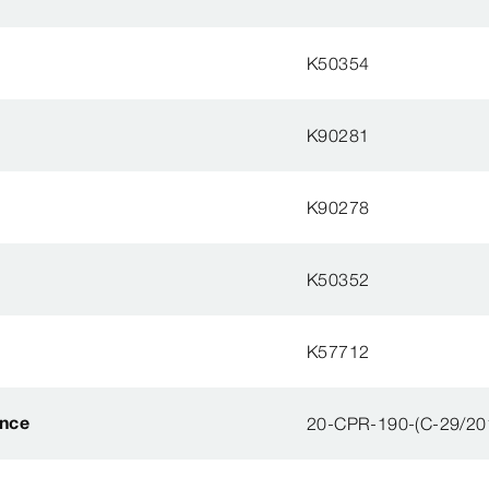
K50354
K90281
K90278
K50352
K57712
ance
20-CPR-190-(C-29/20