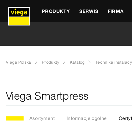
PRODUKTY
SERWIS
FIRMA
Viega Polska
Produkty
Katalog
Technika instalacy
Viega Smartpress
Asortyment
Informacje ogólne
Certyf