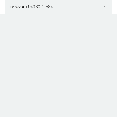
nr wzoru 94980.1-584
Materiały do pobrania
0 Wyniki
KONTAKT
Infolinia techniczna
Łukasz Szypowski
58 66 24 998