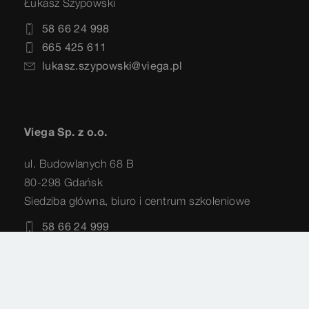
Łukasz Szypowski
58 66 24 998
665 425 611
lukasz.szypowski@viega.pl
Viega Sp. z o.o.
ul. Budowlanych 68 B
80-298 Gdańsk
Siedziba główna, biuro i centrum szkoleniowe
58 66 24 999
info@viega.pl