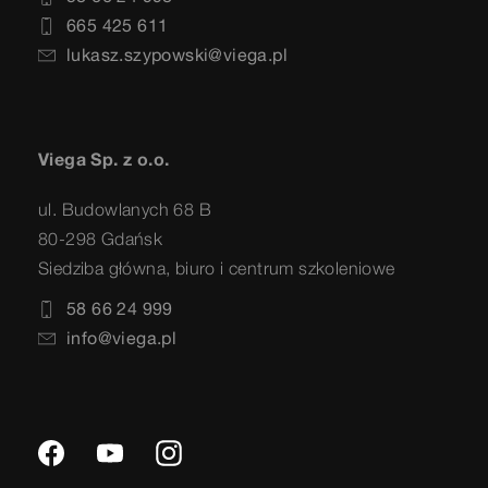
665 425 611
lukasz.szypowski@viega.pl
Viega Sp. z o.o.
ul. Budowlanych 68 B
80-298 Gdańsk
Siedziba główna, biuro i centrum szkoleniowe
58 66 24 999
info@viega.pl