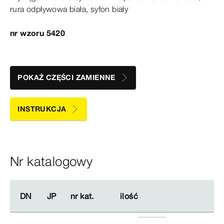
rura odpływowa biała, syfon biały
nr wzoru 5420
POKAŻ CZĘŚCI ZAMIENNE
INSTRUKCJA
Nr katalogowy
DN
DN
JP
JP
nr kat.
nr kat.
ilość
ilość