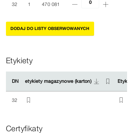
32
1
470 081
DODAJ DO LISTY OBSERWOWANYCH
Etykiety
DN
DN
etykiety magazynowe (karton)
etykiety magazynowe (karton)
Etykie
Etykie
32
Certyfikaty