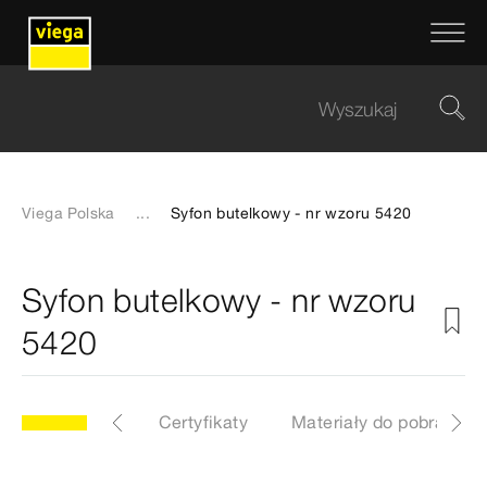
Viega Polska
...
Syfon butelkowy - nr wzoru 5420
Syfon butelkowy - nr wzoru
5420
y
Etykiety
Certyfikaty
Materiały do pobrania