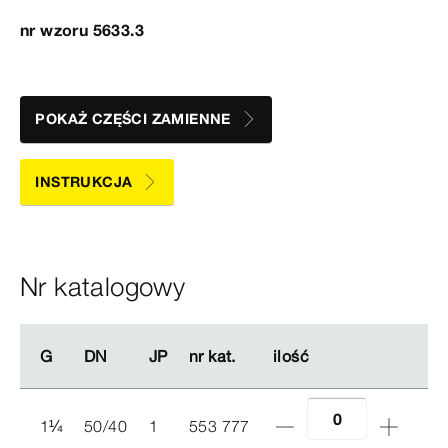
nr wzoru 5633.3
POKAŻ CZĘŚCI ZAMIENNE
INSTRUKCJA
Nr katalogowy
G
G
DN
DN
JP
JP
nr kat.
nr kat.
ilość
ilość
1
¼
50/40
1
553 777