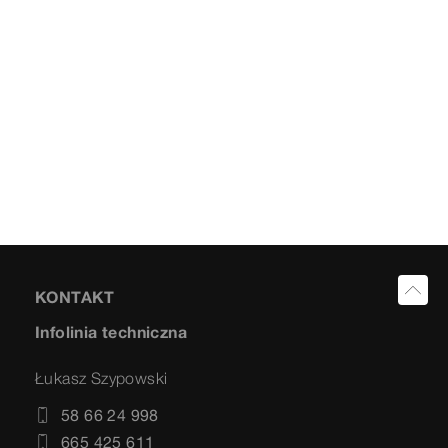
KONTAKT
Infolinia techniczna
Łukasz Szypowski
58 66 24 998
665 425 611