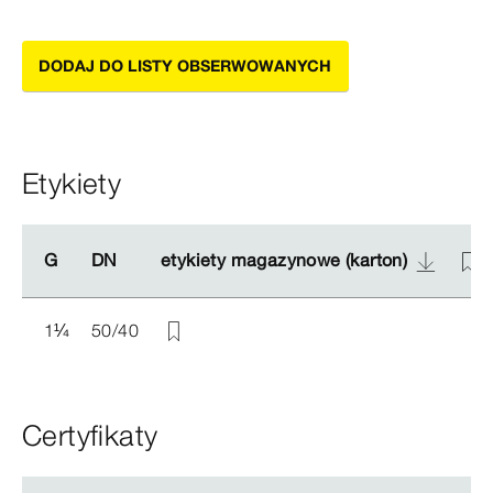
DODAJ DO LISTY OBSERWOWANYCH
Etykiety
G
G
DN
DN
etykiety magazynowe (karton)
etykiety magazynowe (karton)
1
¼
50/40
Certyfikaty