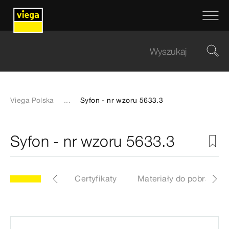
Viega Polska
...
Syfon - nr wzoru 5633.3
Syfon - nr wzoru 5633.3
y
Etykiety
Certyfikaty
Materiały do pobrania