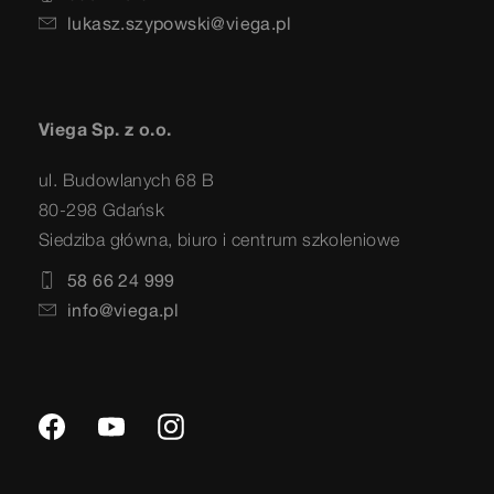
lukasz.szypowski@viega.pl
Viega Sp. z o.o.
ul. Budowlanych 68 B
80-298 Gdańsk
Siedziba główna, biuro i centrum szkoleniowe
58 66 24 999
info@viega.pl