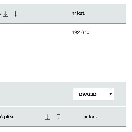
a
a
nr kat.
nr kat.
492 670
ć pliku
ć pliku
nr kat.
nr kat.