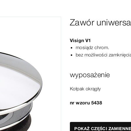
Zawór uniwersa
Visign
V1
mosiądz chrom.
bez możliwości zamknięci
wyposażenie
Kołpak okrągły
nr wzoru 5438
POKAŻ CZĘŚCI ZAMIENN