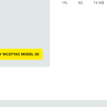
1
¼
63
74 KB
BY WCZYTAĆ MODEL 3D