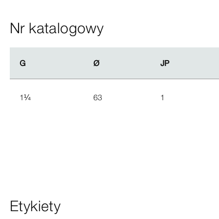
Nr katalogowy
G
G
Ø
Ø
JP
JP
1
¼
63
1
Etykiety