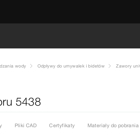
dzania wody
Odpływy do umywalek i bidetów
Zawory uni
oru 5438
y
Pliki CAD
Certyfikaty
Materiały do pobrania