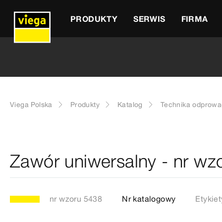
PRODUKTY
SERWIS
FIRMA
Viega Polska
Produkty
Katalog
Technika odprowa
Zawór uniwersalny - nr wz
nr wzoru 5438
Nr katalogowy
Etykiet