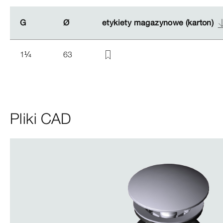
G
G
Ø
Ø
etykiety magazynowe (karton)
etykiety magazynowe (karton)
1
¼
63
Pliki CAD