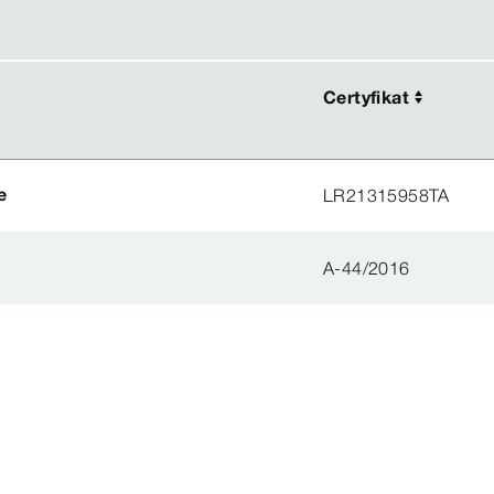
Certyfikat
Certyfikat
e
LR21315958TA
A-44/2016