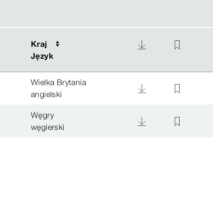
Kraj
Kraj
Język
Język
Wielka Brytania
angielski
Węgry
węgierski