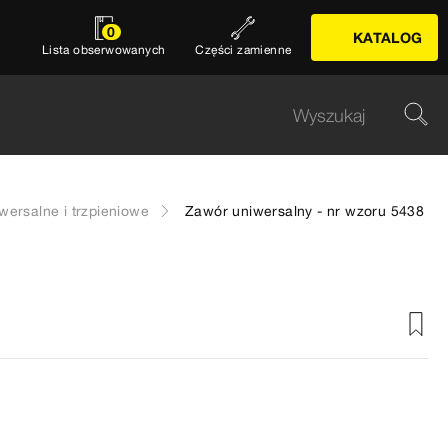
0
KATALOG
Lista obserwowanych
Części zamienne
wersalne i trzpieniowe
Zawór uniwersalny - nr wzoru 5438