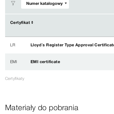
Certyfikat
Certyfikat
LR
Lloyd´s Register Type Approval Certificat
EMI
EMI certificate
Certyfikaty
Materiały do pobrania