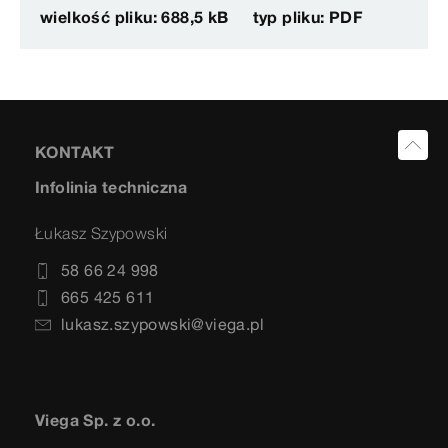
wielkość pliku: 688,5 kB
typ pliku: PDF
KONTAKT
Infolinia techniczna
Łukasz Szypowski
58 66 24 998
665 425 611
lukasz.szypowski@viega.pl
Viega Sp. z o.o.