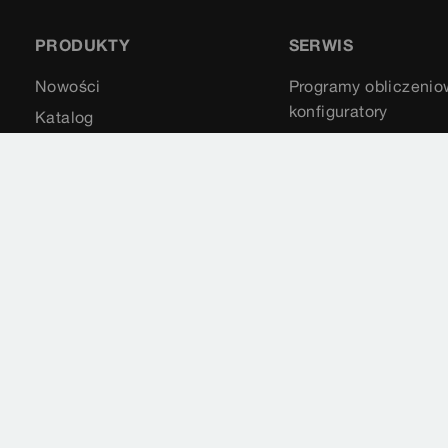
PRODUKTY
SERWIS
Nowości
Programy obliczenio
konfiguratory
Katalog
Downloads & filmy
Części zamienne
Mapa strony
Nota prawna
Imprint
Normy