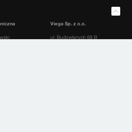
hniczna
Viega Sp. z o.o.
wski
ul. Budowlanych 68 B
80-298 Gdańsk
998
Siedziba główna, biuro i
611
centrum szkoleniowe
ypowski@viega.pl
58 66 24 999
info@viega.pl