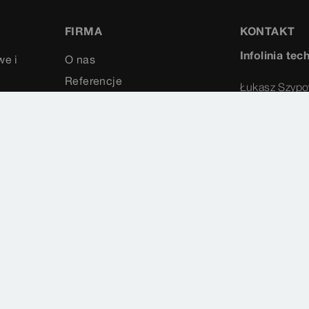
FIRMA
KONTAKT
Infolinia tec
we i
O nas
Referencje
Łukasz Szypo
Media
58 66 24 
Kontakt
665 425 
lukasz.sz
Ochrona danych
Wybór krajów
Cookie settings