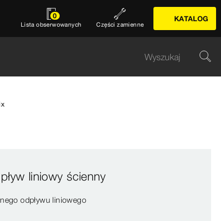
0
KATALOG
Lista obserwowanych
Części zamienne
ix
pływ liniowy ścienny
nego odpływu liniowego