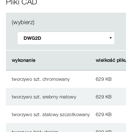
Pliki CAD
(wybierz)
wykonanie
wykonanie
wielkość pliku
wielkość pliku
tworzywo szt. chromowany
629 KB
tworzywo szt. srebrny matowy
629 KB
tworzywo szt. stalowy szczotkowany
629 KB