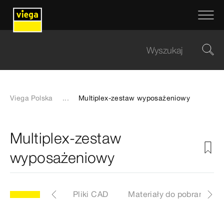
Viega Polska
...
Multiplex-zestaw wyposażeniowy
Multiplex-zestaw
wyposażeniowy
y
Etykiety
Pliki CAD
Materiały do pobrania