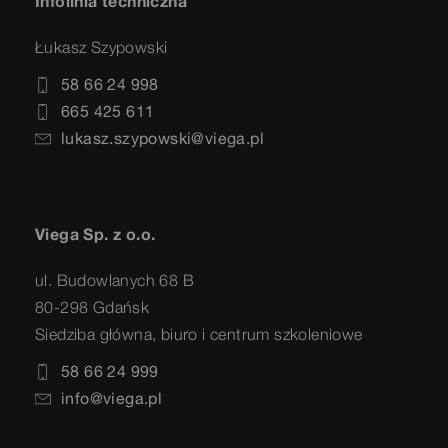
Infolinia techniczna
Łukasz Szypowski
58 66 24 998
665 425 611
lukasz.szypowski@viega.pl
Viega Sp. z o.o.
ul. Budowlanych 68 B
80-298 Gdańsk
Siedziba główna, biuro i centrum szkoleniowe
58 66 24 999
info@viega.pl