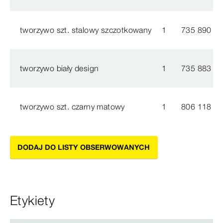
tworzywo szt. stalowy szczotkowany
1
735 890
tworzywo biały design
1
735 883
tworzywo szt. czarny matowy
1
806 118
DODAJ DO LISTY OBSERWOWANYCH
Etykiety