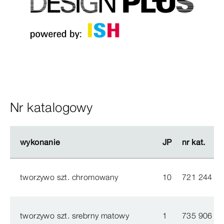
Nr katalogowy
wykonanie
wykonanie
JP
JP
nr kat.
nr kat.
tworzywo szt. chromowany
10
721 244
tworzywo szt. srebrny matowy
1
735 906