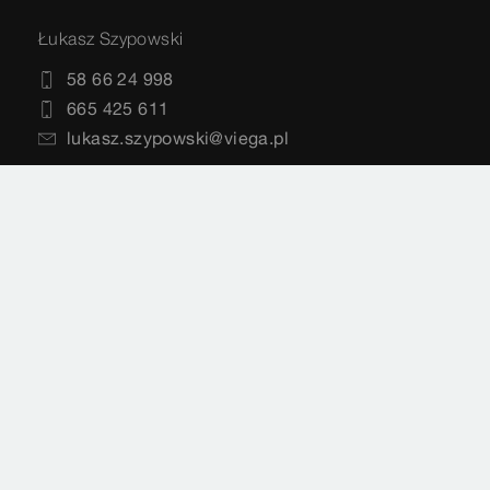
Łukasz Szypowski
58 66 24 998
665 425 611
lukasz.szypowski@viega.pl
Viega Sp. z o.o.
ul. Budowlanych 68 B
80-298 Gdańsk
Siedziba główna, biuro i centrum szkoleniowe
58 66 24 999
info@viega.pl